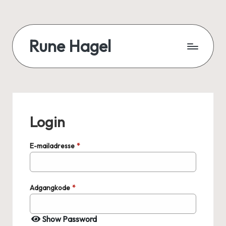
Skip
to
Rune Hagel
content
Velfærdskartograf
-
kortlægger
velfærdren,
særligt
Login
ældreområdet,
socialområdet
og
E-mailadresse
*
sundhedsområdet.
Adgangkode
*
Show Password