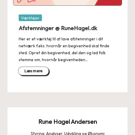
Posted
Værktøjer
in
Afstemninger @ RuneHagel.dk
Her er et værktøj til at lave afstemninger i dit
netværk f.eks. hvornår en begivenhed skal finde
sted. Opret din begivenhed, del den og lad folk
stemme om, hvornår begivenheden…
Læs mere
Rune Hagel Andersen
Styring, Analyser, Udvikling og Økonomi