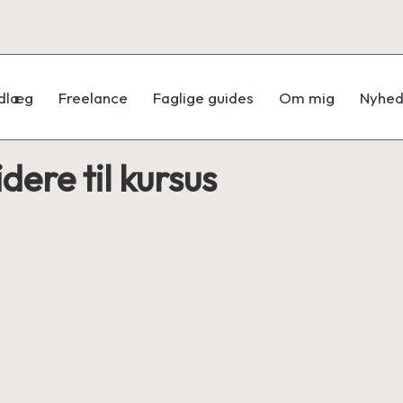
ndlæg
Freelance
Faglige guides
Om mig
Nyhed
dere til kursus