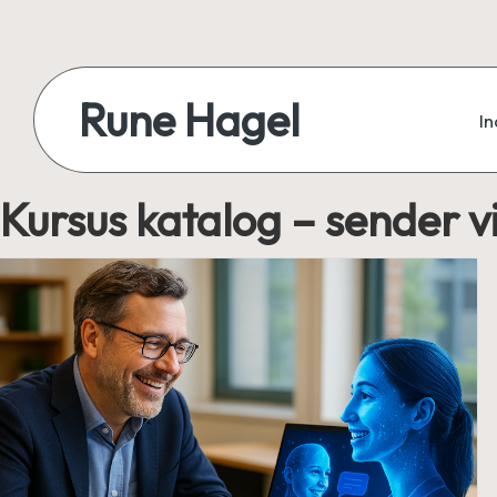
Skip
to
Rune Hagel
I
content
Velfærdskartograf
-
Kursus katalog – sender vi
kortlægger
velfærdren,
særligt
ældreområdet,
socialområdet
og
sundhedsområdet.