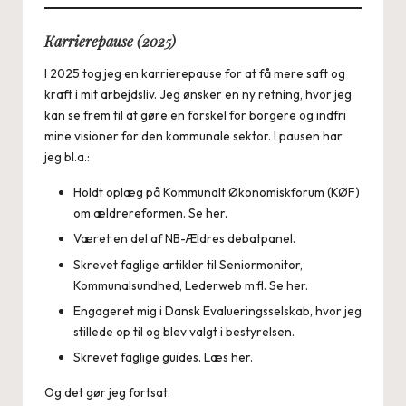
Karrierepause (2025)
I 2025 tog jeg en karrierepause for at få mere saft og
kraft i mit arbejdsliv. Jeg ønsker en ny retning, hvor jeg
kan se frem til at gøre en forskel for borgere og indfri
mine visioner for den kommunale sektor. I pausen har
jeg bl.a.:
Holdt oplæg på Kommunalt Økonomiskforum (KØF)
om ældrereformen. Se
her
.
Været en del af NB-Ældres
debatpanel
.
Skrevet faglige artikler til Seniormonitor,
Kommunalsundhed, Lederweb m.fl. Se
her
.
Engageret mig i Dansk Evalueringsselskab, hvor jeg
stillede op til og blev valgt i
bestyrelsen
.
Skrevet faglige guides. Læs
her
.
Og det gør jeg fortsat.