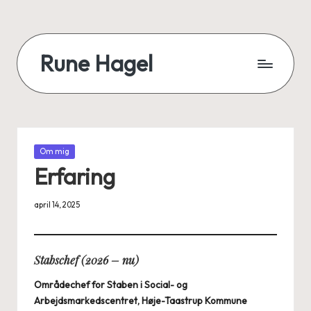
Skip
to
Rune Hagel
content
Velfærdskartograf
-
kortlægger
velfærdren,
særligt
Posted
Om mig
in
ældreområdet,
Erfaring
socialområdet
og
april 14, 2025
sundhedsområdet.
Stabschef (2026 – nu)
Områdechef for Staben i Social- og
Arbejdsmarkedscentret, Høje-Taastrup Kommune