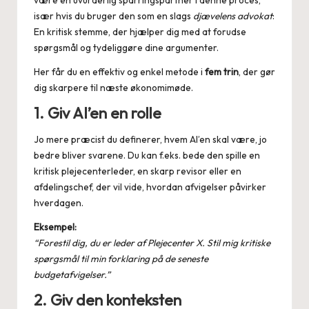
især hvis du bruger den som en slags
djævelens advokat
:
En kritisk stemme, der hjælper dig med at forudse
spørgsmål og tydeliggøre dine argumenter.
Her får du en effektiv og enkel metode i
fem trin
, der gør
dig skarpere til næste økonomimøde.
1. Giv AI’en en rolle
Jo mere præcist du definerer, hvem AI’en skal være, jo
bedre bliver svarene. Du kan f.eks. bede den spille en
kritisk plejecenterleder, en skarp revisor eller en
afdelingschef, der vil vide, hvordan afvigelser påvirker
hverdagen.
Eksempel:
“Forestil dig, du er leder af Plejecenter X. Stil mig kritiske
spørgsmål til min forklaring på de seneste
budgetafvigelser.”
2. Giv den konteksten