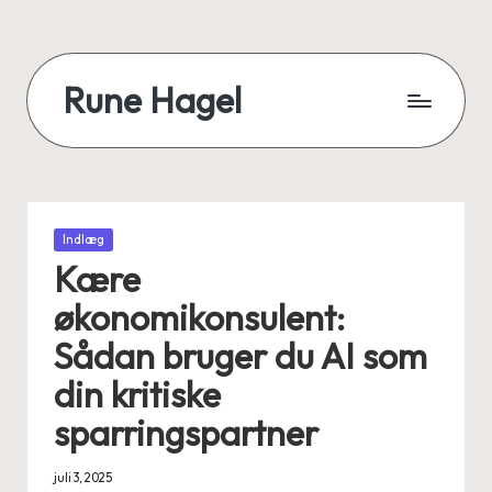
Skip
to
Rune Hagel
content
Velfærdskartograf
-
kortlægger
velfærdren,
særligt
Posted
Indlæg
in
ældreområdet,
Kære
socialområdet
økonomikonsulent:
og
sundhedsområdet.
Sådan bruger du AI som
din kritiske
sparringspartner
juli 3, 2025