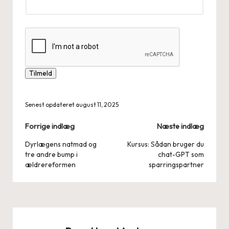
v
n
E
m
a
i
Tilmeld
l
Senest opdateret august 11, 2025
Post
Forrige indlæg
Næste indlæg
navigation
Dyrlægens natmad og
Kursus: Sådan bruger du
tre andre bump i
chat-GPT som
ældrereformen
sparringspartner