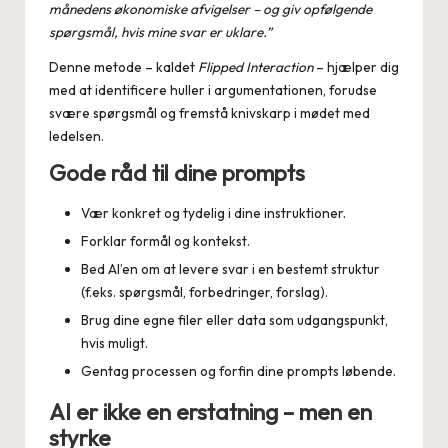
månedens økonomiske afvigelser – og giv opfølgende
spørgsmål, hvis mine svar er uklare.”
Denne metode – kaldet
Flipped Interaction
– hjælper dig
med at identificere huller i argumentationen, forudse
svære spørgsmål og fremstå knivskarp i mødet med
ledelsen.
Gode råd til dine prompts
Vær konkret og tydelig i dine instruktioner.
Forklar formål og kontekst.
Bed AI’en om at levere svar i en bestemt struktur
(f.eks. spørgsmål, forbedringer, forslag).
Brug dine egne filer eller data som udgangspunkt,
hvis muligt.
Gentag processen og forfin dine prompts løbende.
AI er ikke en erstatning – men en
styrke